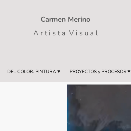
Carmen Merino
A r t i s t a V i s u a l
DEL COLOR. PINTURA
PROYECTOS y PROCESOS