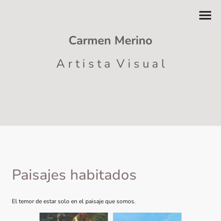
Carmen Merino
A r t i s t a V i s u a l
Paisajes habitados
El temor de estar solo en el paisaje que somos.